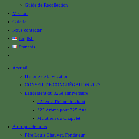
Guide de Recollection
Mission
Galerie
Nous contacter
English
Français
Accueil
Histoire de la vocation
CONSEIL DE CONGRÉGATION 2023
Lancement du 325e anniversaire
325ème Thème du chant
325 Arbres pour 325 Ans
Marathon du Chapelet
À propos de nous
Père Louis Chauvet, Fondateur