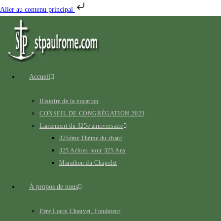
Aller au contenu principal
Accueil
Histoire de la vocation
CONSEIL DE CONGRÉGATION 2023
Lancement du 325e anniversaire
325ème Thème du chant
325 Arbres pour 325 Ans
Marathon du Chapelet
À propos de nous
Père Louis Chauvet, Fondateur